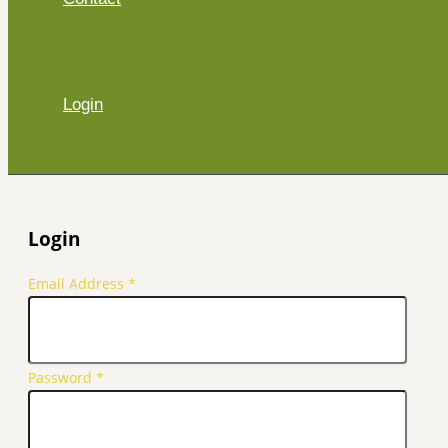
Login
Login
Email Address
*
Password
*